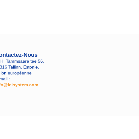
ontactez-Nous
 H. Tammsaare tee 56,
316 Tallinn, Estonie,
ion européenne
mail :
fo@leisystem.com
​