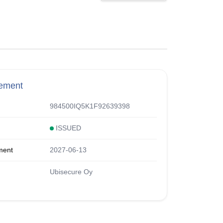
rement
984500IQ5K1F92639398
ISSUED
ment
2027-06-13
Ubisecure Oy